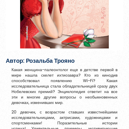
Зарегистрироваться
Автор: Розальба Трояно
Какая женщина-палеонтолог еще в детстве первой в
мире нашла скелет ихтиозавра? Кто из кинодив
способствовал появлению Wi-Fi? Какая
исследовательница стала обладательницей сразу двух
Нобелевских премий? Энциклопедия ответит на все
Пароль должен быть минимум 6 символов и содержать хотя
эти и многие другие вопросы о необыкновенных
бы одну строчную букву, одну прописную букву, одну цифру
девочках, изменивших мир.
и один специальный символ.
20 девочек, с возрастом ставших известнейшими
исследовательницами, актрисами, художницами и
спортсменками! Поразительные истории
успеха! Удивительные примеры, мотивирующие