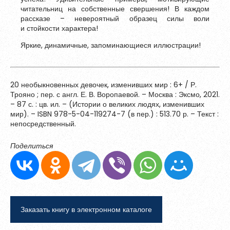
читательниц на собственные свершения! В каждом
Обновить
рассказе – невероятный образец силы воли
и стойкости характера!
Я согласен на обработку
персональных данных
Яркие, динамичные, запоминающиеся иллюстрации!
Я согласен с
правилами использования материалов
,
размещённых на портале.
20 необыкновенных девочек, изменивших мир : 6+ / Р.
Трояно ; пер. с англ. Е. В. Воропаевой. – Москва : Эксмо, 2021.
Зарегистрироваться
– 87 с. : цв. ил. – (Истории о великих людях, изменивших
мир). – ISBN 978-5-04-119274-7 (в пер.) : 513.70 р. – Текст :
непосредственный.
Уже зарегистрированы?
Войти
Поделиться
Заказать книгу в электронном каталоге