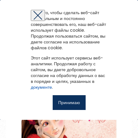
Шенкурская централизованная библиотечная система
Для того, чтобы сделать веб-сайт
оптимальным и постоянно
Восстановление пароля
Регистрация на портале
Авторизация
Вы успешно зарегистрированы!
совершенствовать его, наш веб-сайт
войти
или
зарегистрироваться
использует файлы cookie.
Для того чтобы получить доступ к полнотекстовым документам и
Зарегистрированные пользователи имеют доступ к
Вернуться назад
Продолжая пользоваться сайтом, вы
Перейти на портал
записям вебинаров необходимо авторизоваться.
методическим рекомендациям, сценариям мероприятий,
Если у вас еще нет учетной записи,
даете согласие на использование
зарегистрируйтесь.
20 необыкновенных девочек,
библиографическим и другим полнотекстовым документам, а
файлов cookie.
изменивших мир
Ошибка регистрации.
Перезагрузите
страницу и попробуйте
также к записям вебинаров.
снова
Этот сайт использует сервисы веб-
Восстановить пароль
аналитики. Продолжая работу с
сайтом, вы даете добровольное
Главная
согласие на обработку данных о вас
в порядке и целях, указанных в
Введите эл.почту, привязанную к профилю на портале. На
События
документе
.
неё мы отправим ссылку для восстановления пароля.
Запомнить меня
О библиотеке
Принимаю
Войти
Советуем почитать
Ещё
Восстановить пароль
Фотоальбом